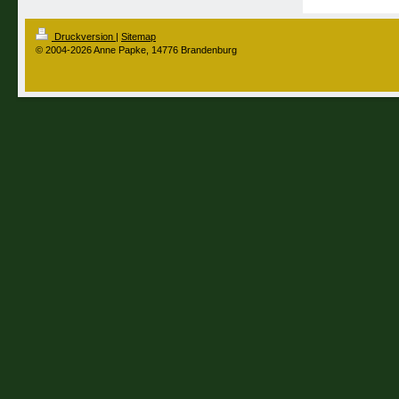
Druckversion
|
Sitemap
© 2004-2026 Anne Papke, 14776 Brandenburg