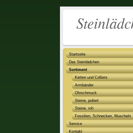
Stei
Startseite
Das Steinlädchen
Sortiment
Ketten und Colliers
Armbänder
Ohrschmuck
Steine, poliert
Steine, roh
Fossilien, Schnecken, Muscheln
Service
Kontakt