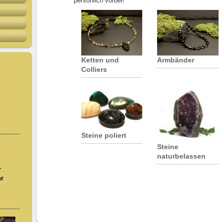
persönlich vorbei!
Ketten und
Armbänder
Colliers
Steine poliert
Steine
naturbelassen
r
hr